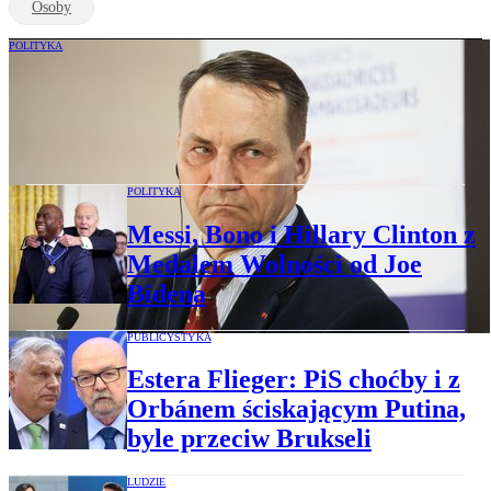
Osoby
POLITYKA
Szijjártó nazwał Tuska „agentem
Sorosa". Sikorski: Soros płacił za studia
Orbána
POLITYKA
Messi, Bono i Hillary Clinton z
Medalem Wolności od Joe
Bidena
PUBLICYSTYKA
Estera Flieger: PiS choćby i z
Orbánem ściskającym Putina,
byle przeciw Brukseli
LUDZIE