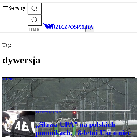
Serwisy
Tag:
dywersja
SŁUŻBY
Dzisiejszy sabotażysta to najemnik z
internetowej łapanki
PRZESTĘPCZOŚĆ
„Sława UPA” na polskich
pomnikach. 18-letni Ukrainiec