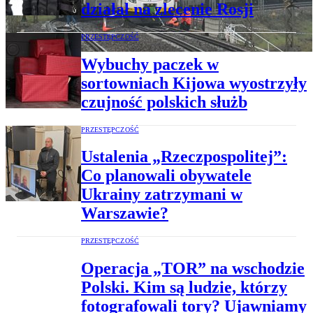
działał na zlecenie Rosji
PRZESTĘPCZOŚĆ
Wybuchy paczek w
sortowniach Kijowa wyostrzyły
czujność polskich służb
PRZESTĘPCZOŚĆ
Ustalenia „Rzeczpospolitej”:
Co planowali obywatele
Ukrainy zatrzymani w
Warszawie?
PRZESTĘPCZOŚĆ
Operacja „TOR” na wschodzie
Polski. Kim są ludzie, którzy
fotografowali tory? Ujawniamy