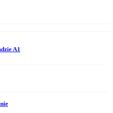
adzie A1
anie