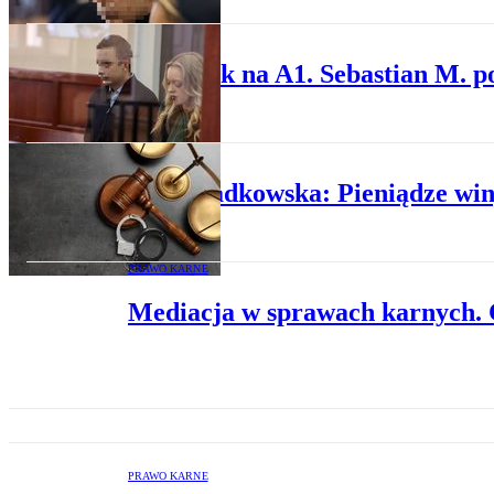
PRAWO KARNE
Wypadek na A1. Sebastian M. po
RZECZ O PRAWIE
Ewa Szadkowska: Pieniądze win
PRAWO KARNE
Mediacja w sprawach karnych. 
PRAWO KARNE