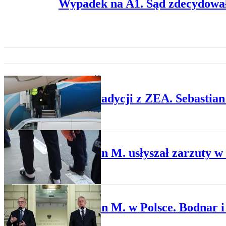
Wypadek na A1. Sąd zdecydował
PRZESTĘPCZOŚĆ
Po ekstradycji z ZEA. Sebastian
PRAWO KARNE
Sebastian M. usłyszał zarzuty 
PRAWO KARNE
Sebastian M. w Polsce. Bodnar i