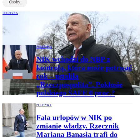
Osoby
POLITYKA
Od Peru po Bangladesz. Wszystkie
delegacje Mariana Banasia
POLITYKA
NIK wchodzi do NBP z
kontrolą, która może potrwać
rok – ustaliła
„Rzeczpospolita”. Pokłosie
polskiego SAFE 0 proc.?
POLITYKA
Fala urlopów w NIK po
zmianie władzy. Rzecznik
Mariana Banasia trafi do