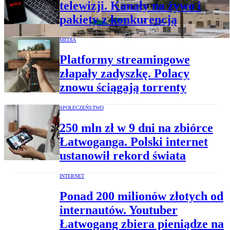
telewizji. Kanały na żywo i
pakiety z konkurencją
MEDIA
Platformy streamingowe
złapały zadyszkę. Polacy
znowu ściągają torrenty
SPOŁECZEŃSTWO
250 mln zł w 9 dni na zbiórce
Łatwoganga. Polski internet
ustanowił rekord świata
INTERNET
Ponad 200 milionów złotych od
internautów. Youtuber
Łatwogang zbiera pieniądze na