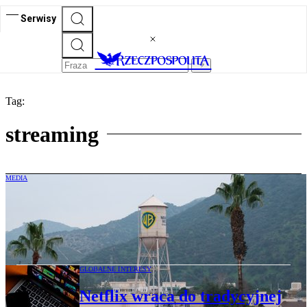
Serwisy
Tag:
streaming
MEDIA
Paramount Skydance przegrywa targi o
termin procesu ws. WBD. Wyniki słabym
pocieszeniem
GLOBALNE INTERESY
Netflix wraca do tradycyjnej