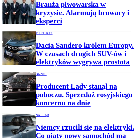
Branża piwowarska w
kryzysie. Alarmują browary i
eksperci
TU I TERAZ
Dacia Sandero królem Europy.
W czasach drogich SUV-ów i
elektryków wygrywa prostota
BIZNES
Producent Łady stanął na
poboczu. Sprzedaż rosyjskiego
koncernu na dnie
NA PRĄD
Niemcy rzucili się na elektryki.
Co piąty nowy samochód ma