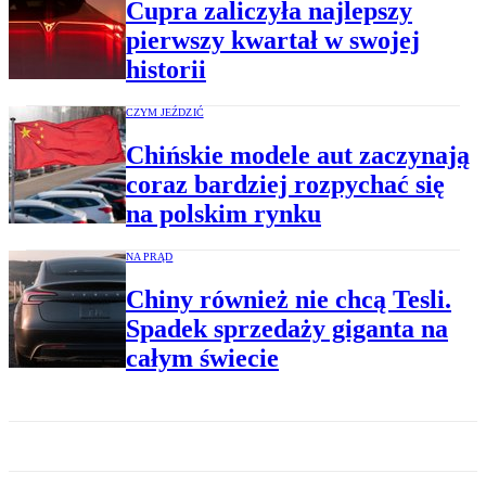
Cupra zaliczyła najlepszy
pierwszy kwartał w swojej
historii
CZYM JEŹDZIĆ
Chińskie modele aut zaczynają
coraz bardziej rozpychać się
na polskim rynku
NA PRĄD
Chiny również nie chcą Tesli.
Spadek sprzedaży giganta na
całym świecie