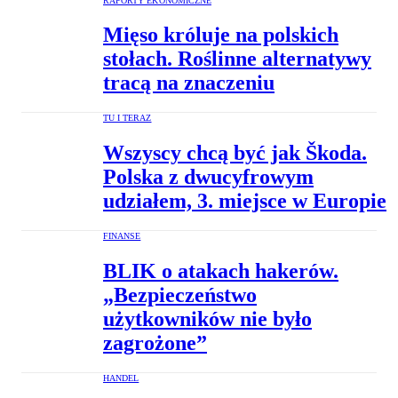
RAPORTY EKONOMICZNE
Mięso króluje na polskich
stołach. Roślinne alternatywy
tracą na znaczeniu
TU I TERAZ
Wszyscy chcą być jak Škoda.
Polska z dwucyfrowym
udziałem, 3. miejsce w Europie
FINANSE
BLIK o atakach hakerów.
„Bezpieczeństwo
użytkowników nie było
zagrożone”
HANDEL