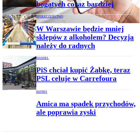
bogatych coraz bardziej
SPOŁECZEŃSTWO
W Warszawie będzie mniej
sklepów z alkoholem? Decyzja
należy do radnych
HANDEL
PiS chciał kupić Żabkę, teraz
PSL celuje w Carrefoura
BIZNES
Amica ma spadek przychodów,
ale poprawia zyski