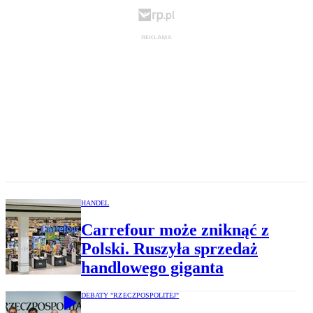
HANDEL
Carrefour może zniknąć z
Polski. Ruszyła sprzedaż
handlowego giganta
DEBATY "RZECZPOSPOLITEJ"