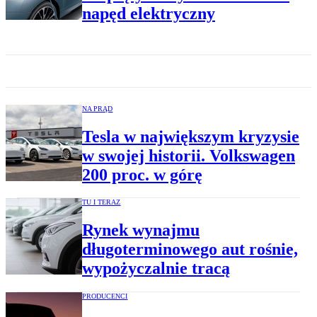
napęd elektryczny
NA PRĄD
Tesla w największym kryzysie
w swojej historii. Volkswagen
200 proc. w górę
TU I TERAZ
Rynek wynajmu
długoterminowego aut rośnie,
wypożyczalnie tracą
PRODUCENCI