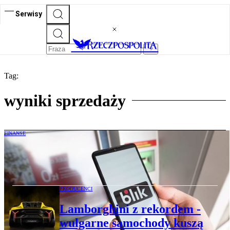
Serwisy
Tag:
wyniki sprzedaży
FINANSE
BLIK trafi na giełdę? Spółka ma ambicje
stać się podwójnym jednorożcem
PRODUCENCI
Lamborghini z rekordem -
wulgarne samochody kuszą