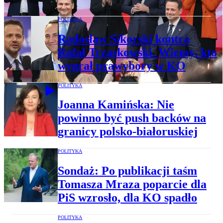
POLITYKA
Radosław Sikorski kontra
Rafał Trzaskowski. Wiemy, kto
wygrał prawybory w KO
POLITYKA
Joanna Kamińska: Nie
powinno być push backów na
granicy polsko-białoruskiej
POLITYKA
Sondaż: Po publikacji taśm
Tomasza Mraza poparcie dla
PiS wzrosło, dla KO spadło
POLITYKA