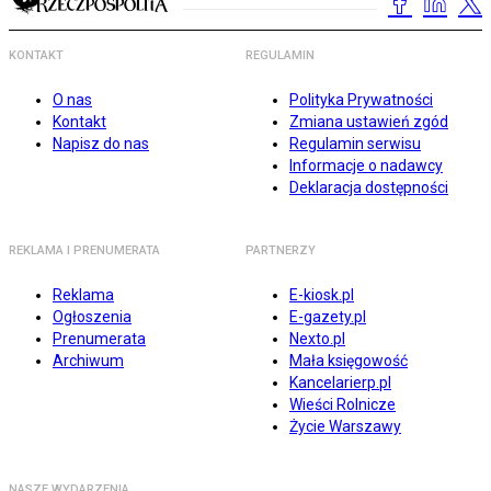
KONTAKT
REGULAMIN
O nas
Polityka Prywatności
Kontakt
Zmiana ustawień zgód
Napisz do nas
Regulamin serwisu
Informacje o nadawcy
Deklaracja dostępności
REKLAMA I PRENUMERATA
PARTNERZY
Reklama
E-kiosk.pl
Ogłoszenia
E-gazety.pl
Prenumerata
Nexto.pl
Archiwum
Mała księgowość
Kancelarierp.pl
Wieści Rolnicze
Życie Warszawy
NASZE WYDARZENIA