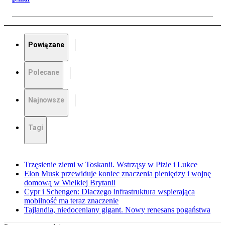
Powiązane
Polecane
Najnowsze
Tagi
Trzęsienie ziemi w Toskanii. Wstrząsy w Pizie i Lukce
Elon Musk przewiduje koniec znaczenia pieniędzy i wojnę
domową w Wielkiej Brytanii
Cypr i Schengen: Dlaczego infrastruktura wspierająca
mobilność ma teraz znaczenie
Tajlandia, niedoceniany gigant. Nowy renesans pogaństwa