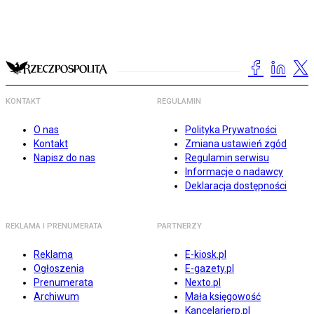
KONTAKT
REGULAMIN
O nas
Polityka Prywatności
Kontakt
Zmiana ustawień zgód
Napisz do nas
Regulamin serwisu
Informacje o nadawcy
Deklaracja dostępności
REKLAMA I PRENUMERATA
PARTNERZY
Reklama
E-kiosk.pl
Ogłoszenia
E-gazety.pl
Prenumerata
Nexto.pl
Archiwum
Mała księgowość
Kancelarierp.pl