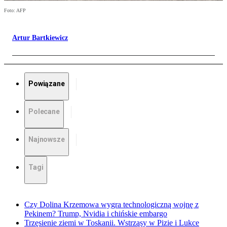
Foto: AFP
Artur Bartkiewicz
Powiązane
Polecane
Najnowsze
Tagi
Czy Dolina Krzemowa wygra technologiczną wojnę z
Pekinem? Trump, Nvidia i chińskie embargo
Trzęsienie ziemi w Toskanii. Wstrząsy w Pizie i Lukce