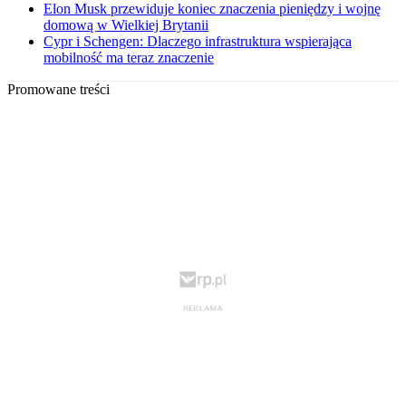
Elon Musk przewiduje koniec znaczenia pieniędzy i wojnę
domową w Wielkiej Brytanii
Cypr i Schengen: Dlaczego infrastruktura wspierająca
mobilność ma teraz znaczenie
Promowane treści