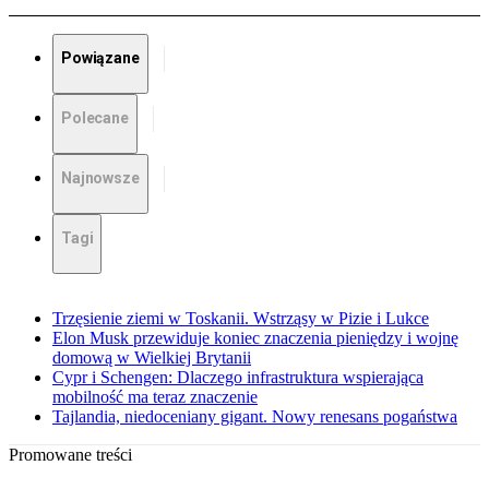
Powiązane
Polecane
Najnowsze
Tagi
Trzęsienie ziemi w Toskanii. Wstrząsy w Pizie i Lukce
Elon Musk przewiduje koniec znaczenia pieniędzy i wojnę
domową w Wielkiej Brytanii
Cypr i Schengen: Dlaczego infrastruktura wspierająca
mobilność ma teraz znaczenie
Tajlandia, niedoceniany gigant. Nowy renesans pogaństwa
Promowane treści