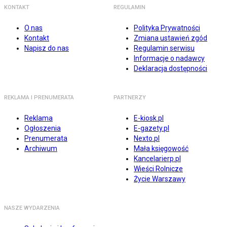
KONTAKT
REGULAMIN
O nas
Polityka Prywatności
Kontakt
Zmiana ustawień zgód
Napisz do nas
Regulamin serwisu
Informacje o nadawcy
Deklaracja dostępności
REKLAMA I PRENUMERATA
PARTNERZY
Reklama
E-kiosk.pl
Ogłoszenia
E-gazety.pl
Prenumerata
Nexto.pl
Archiwum
Mała księgowość
Kancelarierp.pl
Wieści Rolnicze
Życie Warszawy
NASZE WYDARZENIA