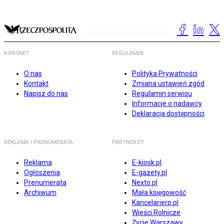
KONTAKT
REGULAMIN
O nas
Polityka Prywatności
Kontakt
Zmiana ustawień zgód
Napisz do nas
Regulamin serwisu
Informacje o nadawcy
Deklaracja dostępności
REKLAMA I PRENUMERATA
PARTNERZY
Reklama
E-kiosk.pl
Ogłoszenia
E-gazety.pl
Prenumerata
Nexto.pl
Archiwum
Mała księgowość
Kancelarierp.pl
Wieści Rolnicze
Życie Warszawy