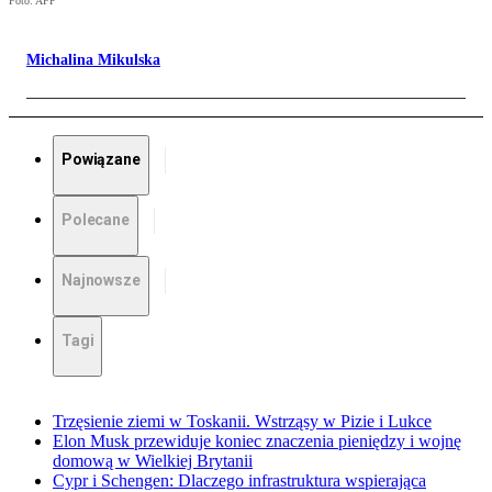
Foto: AFP
Michalina Mikulska
Powiązane
Polecane
Najnowsze
Tagi
Trzęsienie ziemi w Toskanii. Wstrząsy w Pizie i Lukce
Elon Musk przewiduje koniec znaczenia pieniędzy i wojnę
domową w Wielkiej Brytanii
Cypr i Schengen: Dlaczego infrastruktura wspierająca