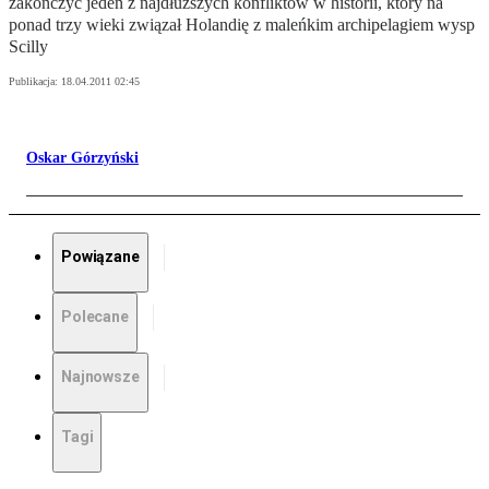
zakończyć jeden z najdłuższych konfliktów w historii, który na
ponad trzy wieki związał Holandię z maleńkim archipelagiem wysp
Scilly
Publikacja:
18.04.2011 02:45
Oskar Górzyński
Powiązane
Polecane
Najnowsze
Tagi