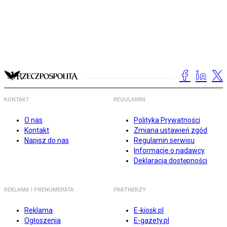
KONTAKT
REGULAMIN
O nas
Polityka Prywatności
Kontakt
Zmiana ustawień zgód
Napisz do nas
Regulamin serwisu
Informacje o nadawcy
Deklaracja dostępności
REKLAMA I PRENUMERATA
PARTNERZY
Reklama
E-kiosk.pl
Ogłoszenia
E-gazety.pl