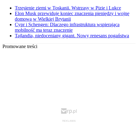
Trzęsienie ziemi w Toskanii. Wstrząsy w Pizie i Lukce
Elon Musk przewiduje koniec znaczenia pieniędzy i wojnę
domową w Wielkiej Brytanii
Cypr i Schengen: Dlaczego infrastruktura wspierająca
mobilność ma teraz znaczenie
Tajlandia, niedoceniany gigant. Nowy renesans pogaństwa
Promowane treści