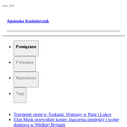
Foto: AFP
Agnieszka Kazimierczuk
Powiązane
Polecane
Najnowsze
Tagi
Trzęsienie ziemi w Toskanii. Wstrząsy w Pizie i Lukce
Elon Musk przewiduje koniec znaczenia pieniędzy i wojnę
domową w Wielkiej Brytanii