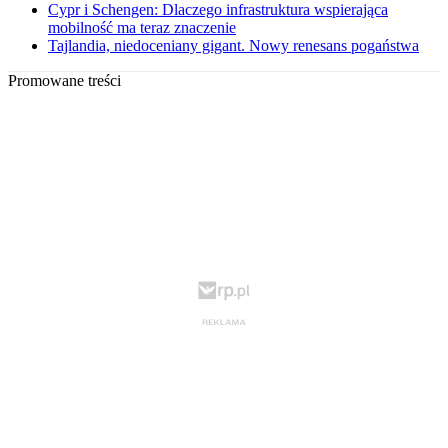
Cypr i Schengen: Dlaczego infrastruktura wspierająca
mobilność ma teraz znaczenie
Tajlandia, niedoceniany gigant. Nowy renesans pogaństwa
Promowane treści