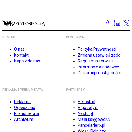
KONTAKT
REGULAMIN
O nas
Polityka Prywatności
Kontakt
Zmiana ustawień zgód
Napisz do nas
Regulamin serwisu
Informacje o nadawcy
Deklaracja dostępności
REKLAMA I PRENUMERATA
PARTNERZY
Reklama
E-kiosk.pl
Ogłoszenia
E-gazety.pl
Prenumerata
Nexto.pl
Archiwum
Mała księgowość
Kancelarierp.pl
Wieści Rolnicze