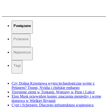
Powiązane
Polecane
Najnowsze
Tagi
Czy Dolina Krzemowa wygra technologiczną wojnę z
Pekinem? Trump, Nvidia i chińskie embargo
Trzęsienie ziemi w Toskanii. Wstrząsy w Pizie i Lukce
Elon Musk przewiduje koniec znaczenia pieniędzy i wojnę
domową w Wielkiej Brytanii
Cypr i Schengen: Dlaczego infrastruktura wspierająca