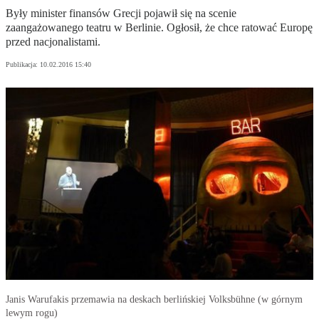
Były minister finansów Grecji pojawił się na scenie
zaangażowanego teatru w Berlinie. Ogłosił, że chce ratować Europę
przed nacjonalistami.
Publikacja:
10.02.2016 15:40
Janis Warufakis przemawia na deskach berlińskiej Volksbühne (w górnym
lewym rogu)