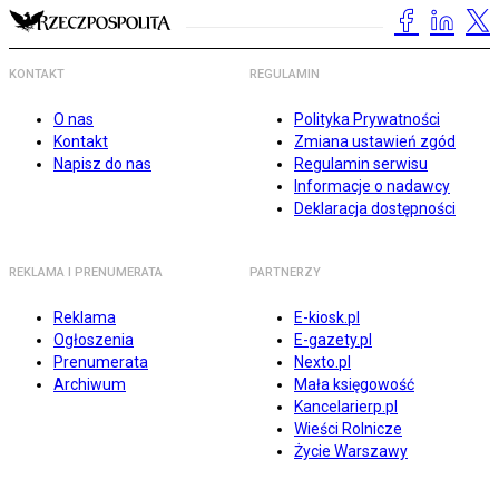
KONTAKT
REGULAMIN
O nas
Polityka Prywatności
Kontakt
Zmiana ustawień zgód
Napisz do nas
Regulamin serwisu
Informacje o nadawcy
Deklaracja dostępności
REKLAMA I PRENUMERATA
PARTNERZY
Reklama
E-kiosk.pl
Ogłoszenia
E-gazety.pl
Prenumerata
Nexto.pl
Archiwum
Mała księgowość
Kancelarierp.pl
Wieści Rolnicze
Życie Warszawy