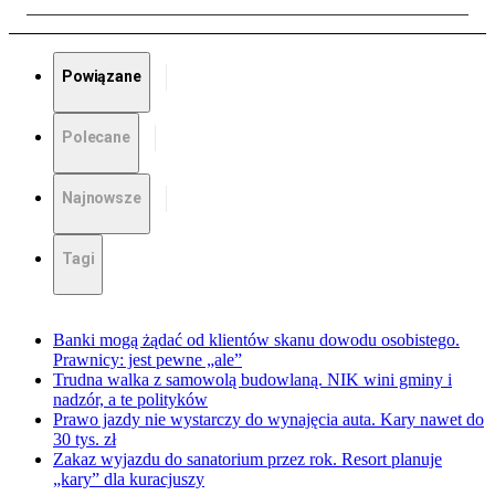
Powiązane
Polecane
Najnowsze
Tagi
Banki mogą żądać od klientów skanu dowodu osobistego.
Prawnicy: jest pewne „ale”
Trudna walka z samowolą budowlaną. NIK wini gminy i
nadzór, a te polityków
Prawo jazdy nie wystarczy do wynajęcia auta. Kary nawet do
30 tys. zł
Zakaz wyjazdu do sanatorium przez rok. Resort planuje
„kary” dla kuracjuszy