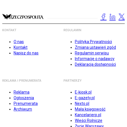
KONTAKT
REGULAMIN
O nas
Polityka Prywatności
Kontakt
Zmiana ustawień zgód
Napisz do nas
Regulamin serwisu
Informacje o nadawcy
Deklaracja dostępności
REKLAMA I PRENUMERATA
PARTNERZY
Reklama
E-kiosk.pl
Ogłoszenia
E-gazety.pl
Prenumerata
Nexto.pl
Archiwum
Mała księgowość
Kancelarierp.pl
Wieści Rolnicze
Życie Warszawy