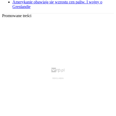
Amerykanie obawiają się wzrostu cen paliw. I wojny o
Grenlandię
Promowane treści