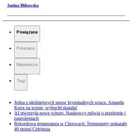
Janina Blikowska
Powiązane
Polecane
Najnowsze
Tagi
Jedna z głośniejszych spraw kryminalnych wraca. Amanda
Knox na scenie, wybuchł skandal
AI stworzyła nowe wirusy. Naukowcy mówią o przełomie i
zagrożeniach
Rekordowa temperatura w Chorwacji. Termometry pokazały
40 stopni Celsjusza