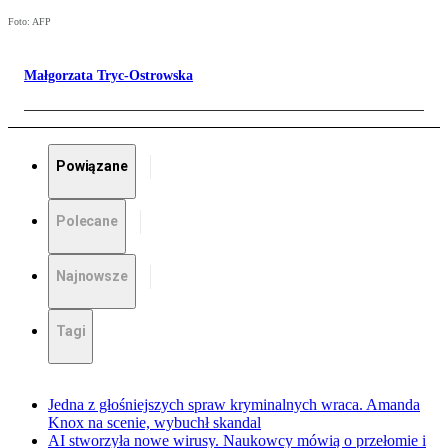
Foto: AFP
Małgorzata Tryc-Ostrowska
Powiązane
Polecane
Najnowsze
Tagi
Jedna z głośniejszych spraw kryminalnych wraca. Amanda
Knox na scenie, wybuchł skandal
AI stworzyła nowe wirusy. Naukowcy mówią o przełomie i