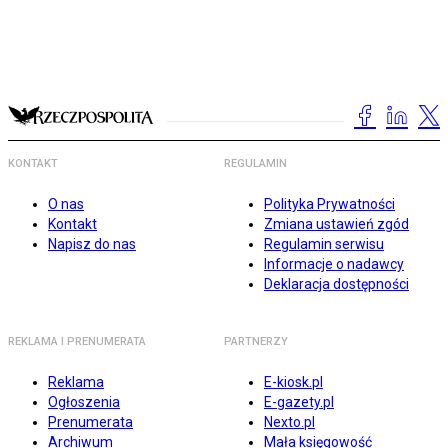
KONTAKT
REGULAMIN
O nas
Polityka Prywatności
Kontakt
Zmiana ustawień zgód
Napisz do nas
Regulamin serwisu
Informacje o nadawcy
Deklaracja dostępności
REKLAMA I PRENUMERATA
PARTNERZY
Reklama
E-kiosk.pl
Ogłoszenia
E-gazety.pl
Prenumerata
Nexto.pl
Archiwum
Mała księgowość