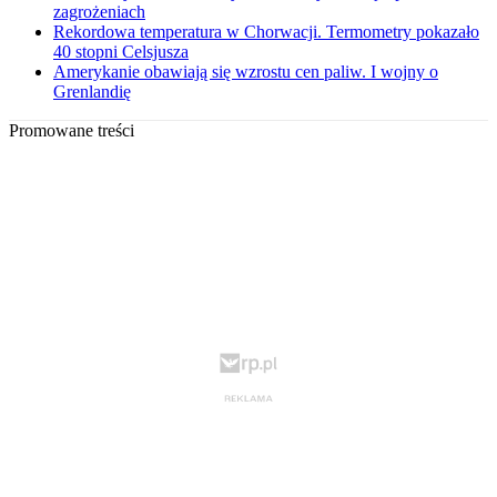
zagrożeniach
Rekordowa temperatura w Chorwacji. Termometry pokazało
40 stopni Celsjusza
Amerykanie obawiają się wzrostu cen paliw. I wojny o
Grenlandię
Promowane treści