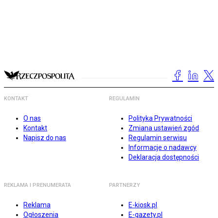
KONTAKT
REGULAMIN
O nas
Polityka Prywatności
Kontakt
Zmiana ustawień zgód
Napisz do nas
Regulamin serwisu
Informacje o nadawcy
Deklaracja dostępności
REKLAMA I PRENUMERATA
PARTNERZY
Reklama
E-kiosk.pl
Ogłoszenia
E-gazety.pl