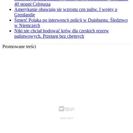
40 stopni Celsjusza
Amerykanie obawiają się wzrostu cen paliw. I wojny o
Grenlandię
Śmierć Polaka po interwencji policji w Duisburgu. Śledztwo
w Niemczech
Nikt nie chciał hodować krów dla czeskich rezerw
państwowych. Przetarg bez chętnych
Promowane treści