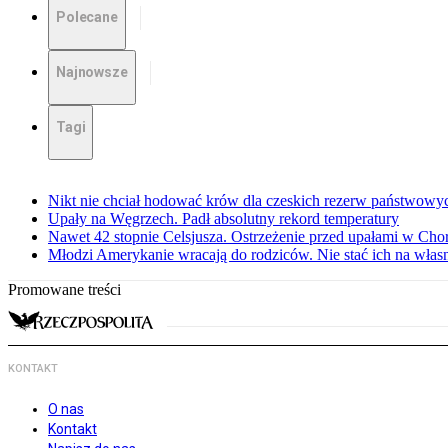
Polecane
Najnowsze
Tagi
Nikt nie chciał hodować krów dla czeskich rezerw państwowyc
Upały na Węgrzech. Padł absolutny rekord temperatury
Nawet 42 stopnie Celsjusza. Ostrzeżenie przed upałami w Cho
Młodzi Amerykanie wracają do rodziców. Nie stać ich na włas
Promowane treści
KONTAKT
O nas
Kontakt