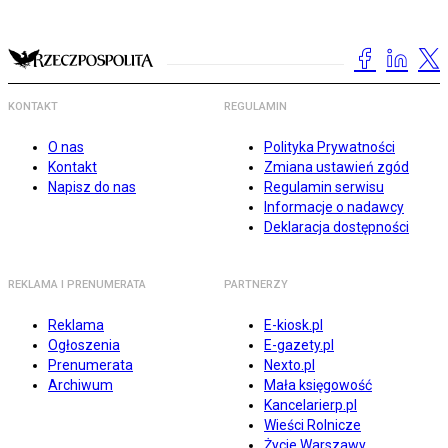
KONTAKT
REGULAMIN
O nas
Polityka Prywatności
Kontakt
Zmiana ustawień zgód
Napisz do nas
Regulamin serwisu
Informacje o nadawcy
Deklaracja dostępności
REKLAMA I PRENUMERATA
PARTNERZY
Reklama
E-kiosk.pl
Ogłoszenia
E-gazety.pl
Prenumerata
Nexto.pl
Archiwum
Mała księgowość
Kancelarierp.pl
Wieści Rolnicze
Życie Warszawy