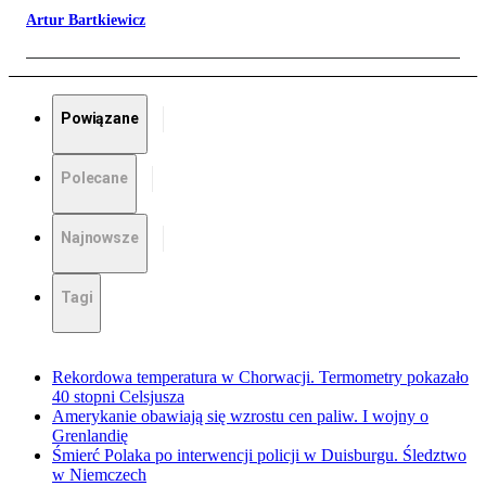
Artur Bartkiewicz
Powiązane
Polecane
Najnowsze
Tagi
Rekordowa temperatura w Chorwacji. Termometry pokazało
40 stopni Celsjusza
Amerykanie obawiają się wzrostu cen paliw. I wojny o
Grenlandię
Śmierć Polaka po interwencji policji w Duisburgu. Śledztwo
w Niemczech