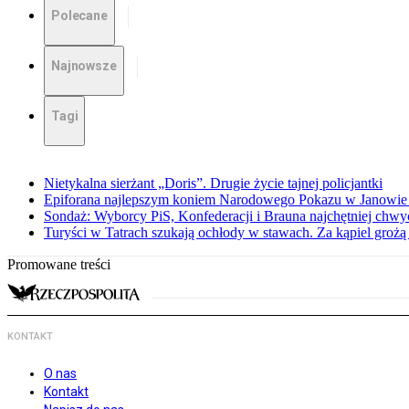
Polecane
Najnowsze
Tagi
Nietykalna sierżant „Doris”. Drugie życie tajnej policjantki
Epiforana najlepszym koniem Narodowego Pokazu w Janowie
Sondaż: Wyborcy PiS, Konfederacji i Brauna najchętniej chw
Turyści w Tatrach szukają ochłody w stawach. Za kąpiel groż
Promowane treści
KONTAKT
O nas
Kontakt