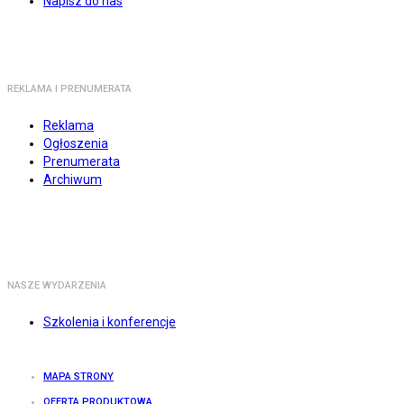
Napisz do nas
REKLAMA I PRENUMERATA
Reklama
Ogłoszenia
Prenumerata
Archiwum
NASZE WYDARZENIA
Szkolenia i konferencje
MAPA STRONY
OFERTA PRODUKTOWA