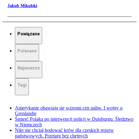
Jakub Mikulski
Powiązane
Polecane
Najnowsze
Tagi
Amerykanie obawiają się wzrostu cen paliw. I wojny o
Grenlandię
Śmierć Polaka po interwencji policji w Duisburgu. Śledztwo
w Niemczech
Nikt nie chciał hodować krów dla czeskich rezerw
państwowych. Przetarg bez chętnych