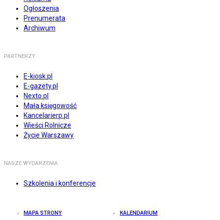
Ogłoszenia
Prenumerata
Archiwum
PARTNERZY
E-kiosk.pl
E-gazety.pl
Nexto.pl
Mała księgowość
Kancelarierp.pl
Wieści Rolnicze
Życie Warszawy
NASZE WYDARZENIA
Szkolenia i konferencje
MAPA STRONY
KALENDARIUM