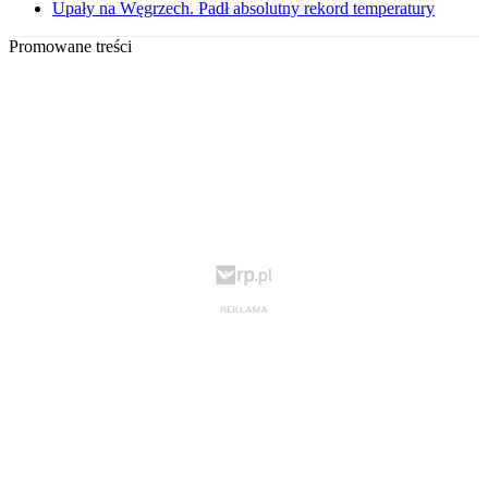
Upały na Węgrzech. Padł absolutny rekord temperatury
Promowane treści