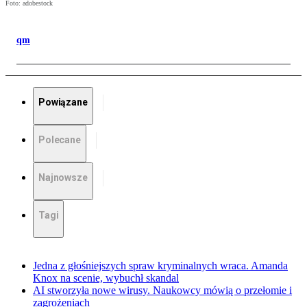
Foto: adobestock
qm
Powiązane
Polecane
Najnowsze
Tagi
Jedna z głośniejszych spraw kryminalnych wraca. Amanda
Knox na scenie, wybuchł skandal
AI stworzyła nowe wirusy. Naukowcy mówią o przełomie i
zagrożeniach