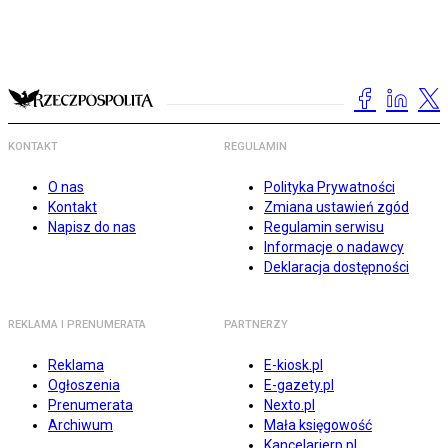
KONTAKT
REGULAMIN
O nas
Polityka Prywatności
Kontakt
Zmiana ustawień zgód
Napisz do nas
Regulamin serwisu
Informacje o nadawcy
Deklaracja dostępności
REKLAMA I PRENUMERATA
PARTNERZY
Reklama
E-kiosk.pl
Ogłoszenia
E-gazety.pl
Prenumerata
Nexto.pl
Archiwum
Mała księgowość
Kancelarierp.pl