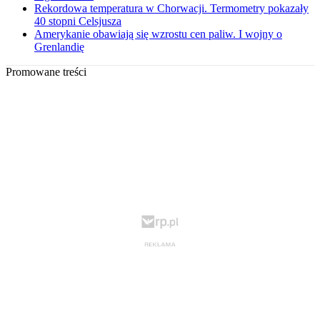
Rekordowa temperatura w Chorwacji. Termometry pokazały
40 stopni Celsjusza
Amerykanie obawiają się wzrostu cen paliw. I wojny o
Grenlandię
Promowane treści