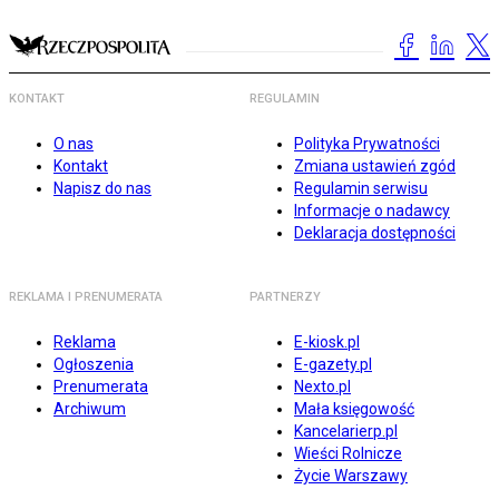
KONTAKT
REGULAMIN
O nas
Polityka Prywatności
Kontakt
Zmiana ustawień zgód
Napisz do nas
Regulamin serwisu
Informacje o nadawcy
Deklaracja dostępności
REKLAMA I PRENUMERATA
PARTNERZY
Reklama
E-kiosk.pl
Ogłoszenia
E-gazety.pl
Prenumerata
Nexto.pl
Archiwum
Mała księgowość
Kancelarierp.pl
Wieści Rolnicze
Życie Warszawy