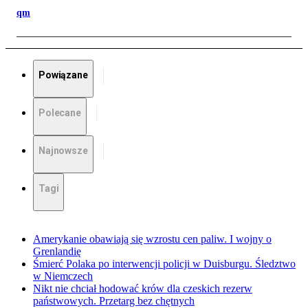
qm
Powiązane
Polecane
Najnowsze
Tagi
Amerykanie obawiają się wzrostu cen paliw. I wojny o
Grenlandię
Śmierć Polaka po interwencji policji w Duisburgu. Śledztwo
w Niemczech
Nikt nie chciał hodować krów dla czeskich rezerw
państwowych. Przetarg bez chętnych