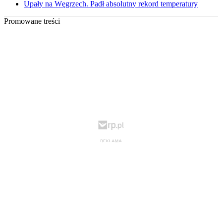
Upały na Węgrzech. Padł absolutny rekord temperatury
Promowane treści