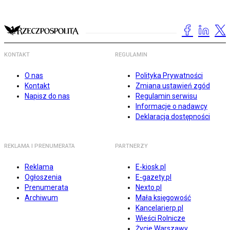
KONTAKT
REGULAMIN
O nas
Polityka Prywatności
Kontakt
Zmiana ustawień zgód
Napisz do nas
Regulamin serwisu
Informacje o nadawcy
Deklaracja dostępności
REKLAMA I PRENUMERATA
PARTNERZY
Reklama
E-kiosk.pl
Ogłoszenia
E-gazety.pl
Prenumerata
Nexto.pl
Archiwum
Mała księgowość
Kancelarierp.pl
Wieści Rolnicze
Życie Warszawy