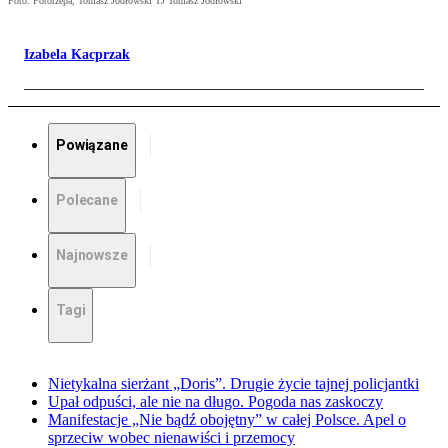
Foto: Fotorzepa, Tomasz Jodłowski TJ Tomasz Jodłowski
Izabela Kacprzak
Powiązane
Polecane
Najnowsze
Tagi
Nietykalna sierżant „Doris”. Drugie życie tajnej policjantki
Upał odpuści, ale nie na długo. Pogoda nas zaskoczy
Manifestacje „Nie bądź obojętny” w całej Polsce. Apel o
sprzeciw wobec nienawiści i przemocy