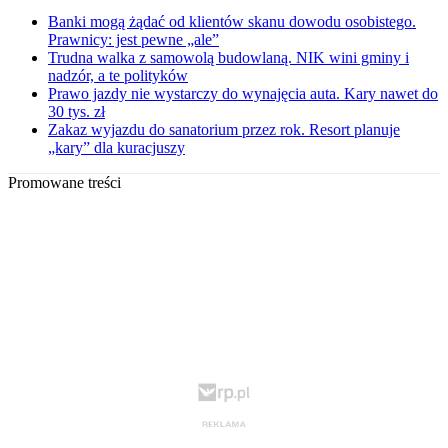
Banki mogą żądać od klientów skanu dowodu osobistego.
Prawnicy: jest pewne „ale”
Trudna walka z samowolą budowlaną. NIK wini gminy i
nadzór, a te polityków
Prawo jazdy nie wystarczy do wynajęcia auta. Kary nawet do
30 tys. zł
Zakaz wyjazdu do sanatorium przez rok. Resort planuje
„kary” dla kuracjuszy
Promowane treści