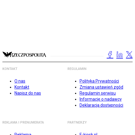
KONTAKT
REGULAMIN
O nas
Polityka Prywatności
Kontakt
Zmiana ustawień zgód
Napisz do nas
Regulamin serwisu
Informacje o nadawcy
Deklaracja dostępności
REKLAMA I PRENUMERATA
PARTNERZY
Reklama
E-kiosk.pl