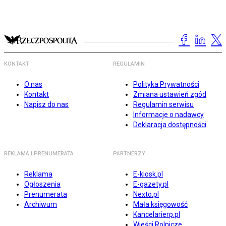
KONTAKT
REGULAMIN
O nas
Polityka Prywatności
Kontakt
Zmiana ustawień zgód
Napisz do nas
Regulamin serwisu
Informacje o nadawcy
Deklaracja dostępności
REKLAMA I PRENUMERATA
PARTNERZY
Reklama
E-kiosk.pl
Ogłoszenia
E-gazety.pl
Prenumerata
Nexto.pl
Archiwum
Mała księgowość
Kancelarierp.pl
Wieści Rolnicze