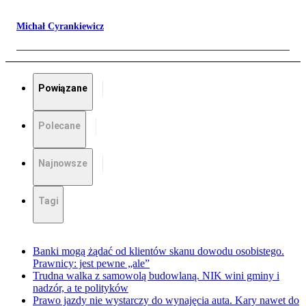
Michał Cyrankiewicz
Powiązane
Polecane
Najnowsze
Tagi
Banki mogą żądać od klientów skanu dowodu osobistego.
Prawnicy: jest pewne „ale”
Trudna walka z samowolą budowlaną. NIK wini gminy i
nadzór, a te polityków
Prawo jazdy nie wystarczy do wynajęcia auta. Kary nawet do