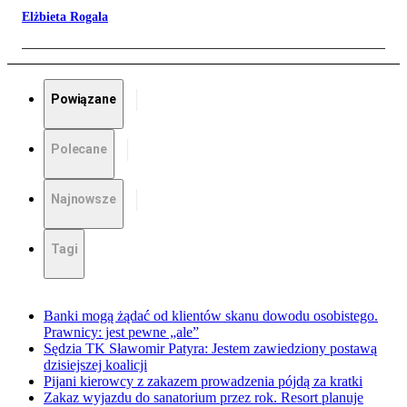
Elżbieta Rogala
Powiązane
Polecane
Najnowsze
Tagi
Banki mogą żądać od klientów skanu dowodu osobistego.
Prawnicy: jest pewne „ale”
Sędzia TK Sławomir Patyra: Jestem zawiedziony postawą
dzisiejszej koalicji
Pijani kierowcy z zakazem prowadzenia pójdą za kratki
Zakaz wyjazdu do sanatorium przez rok. Resort planuje