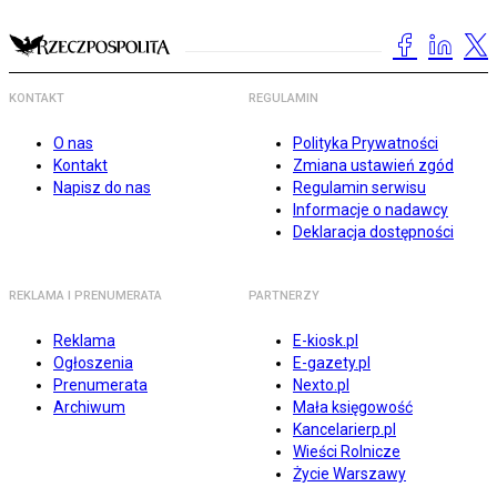
KONTAKT
REGULAMIN
O nas
Polityka Prywatności
Kontakt
Zmiana ustawień zgód
Napisz do nas
Regulamin serwisu
Informacje o nadawcy
Deklaracja dostępności
REKLAMA I PRENUMERATA
PARTNERZY
Reklama
E-kiosk.pl
Ogłoszenia
E-gazety.pl
Prenumerata
Nexto.pl
Archiwum
Mała księgowość
Kancelarierp.pl
Wieści Rolnicze
Życie Warszawy