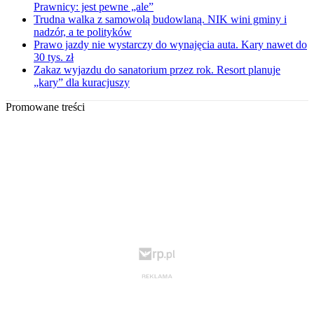
Prawnicy: jest pewne „ale”
Trudna walka z samowolą budowlaną. NIK wini gminy i
nadzór, a te polityków
Prawo jazdy nie wystarczy do wynajęcia auta. Kary nawet do
30 tys. zł
Zakaz wyjazdu do sanatorium przez rok. Resort planuje
„kary” dla kuracjuszy
Promowane treści