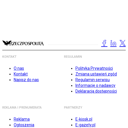
KONTAKT
REGULAMIN
O nas
Polityka Prywatności
Kontakt
Zmiana ustawień zgód
Napisz do nas
Regulamin serwisu
Informacje o nadawcy
Deklaracja dostępności
REKLAMA I PRENUMERATA
PARTNERZY
Reklama
E-kiosk.pl
Ogłoszenia
E-gazety.pl