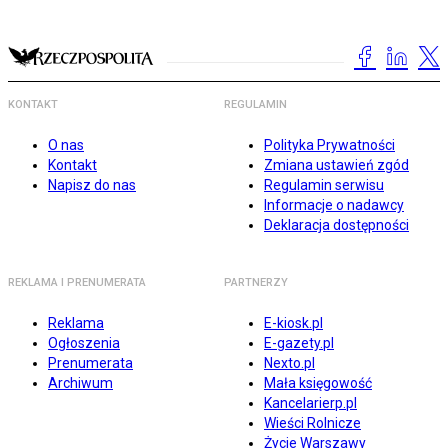
KONTAKT
REGULAMIN
O nas
Polityka Prywatności
Kontakt
Zmiana ustawień zgód
Napisz do nas
Regulamin serwisu
Informacje o nadawcy
Deklaracja dostępności
REKLAMA I PRENUMERATA
PARTNERZY
Reklama
E-kiosk.pl
Ogłoszenia
E-gazety.pl
Prenumerata
Nexto.pl
Archiwum
Mała księgowość
Kancelarierp.pl
Wieści Rolnicze
Życie Warszawy