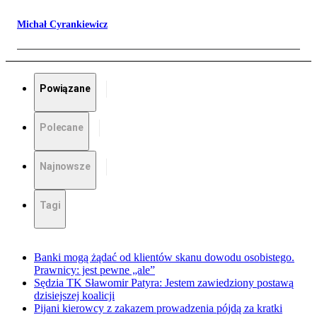
Michał Cyrankiewicz
Powiązane
Polecane
Najnowsze
Tagi
Banki mogą żądać od klientów skanu dowodu osobistego.
Prawnicy: jest pewne „ale”
Sędzia TK Sławomir Patyra: Jestem zawiedziony postawą
dzisiejszej koalicji
Pijani kierowcy z zakazem prowadzenia pójdą za kratki