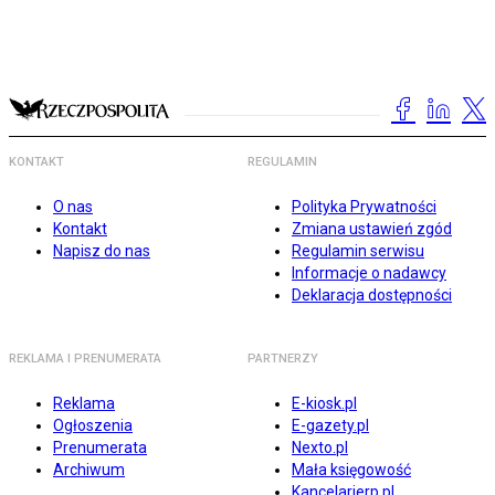
KONTAKT
REGULAMIN
O nas
Polityka Prywatności
Kontakt
Zmiana ustawień zgód
Napisz do nas
Regulamin serwisu
Informacje o nadawcy
Deklaracja dostępności
REKLAMA I PRENUMERATA
PARTNERZY
Reklama
E-kiosk.pl
Ogłoszenia
E-gazety.pl
Prenumerata
Nexto.pl
Archiwum
Mała księgowość
Kancelarierp.pl