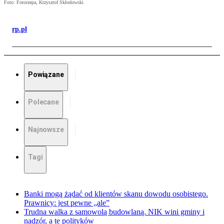
Foto: Fotorzepa, Krzysztof Skłodowski
rp.pl
Powiązane
Polecane
Najnowsze
Tagi
Banki mogą żądać od klientów skanu dowodu osobistego.
Prawnicy: jest pewne „ale”
Trudna walka z samowolą budowlaną. NIK wini gminy i
nadzór, a te polityków