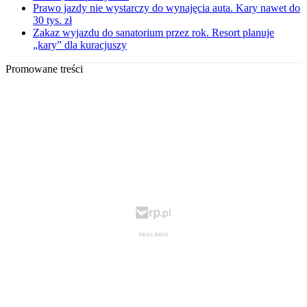
Prawo jazdy nie wystarczy do wynajęcia auta. Kary nawet do
30 tys. zł
Zakaz wyjazdu do sanatorium przez rok. Resort planuje
„kary” dla kuracjuszy
Promowane treści