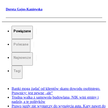
Dorota Gajos-Kaniewska
Powiązane
Polecane
Najnowsze
Tagi
Banki mogą żądać od klientów skanu dowodu osobistego.
Prawnicy: jest pewne „ale”
Trudna walka z samowolą budowlaną. NIK wini gminy i
nadzór, a te polityków
Prawo jazdy nie wystarczy do wynajęcia auta. Kary nawet do