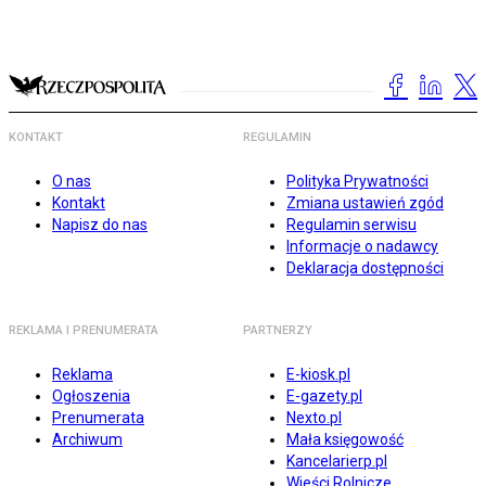
KONTAKT
REGULAMIN
O nas
Polityka Prywatności
Kontakt
Zmiana ustawień zgód
Napisz do nas
Regulamin serwisu
Informacje o nadawcy
Deklaracja dostępności
REKLAMA I PRENUMERATA
PARTNERZY
Reklama
E-kiosk.pl
Ogłoszenia
E-gazety.pl
Prenumerata
Nexto.pl
Archiwum
Mała księgowość
Kancelarierp.pl
Wieści Rolnicze