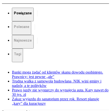
Powiązane
Polecane
Najnowsze
Tagi
Banki mogą żądać od klientów skanu dowodu osobistego.
Prawnicy: jest pewne „ale”
Trudna walka z samowolą budowlaną. NIK wini gminy i
nadzór, a te polityków
Prawo jazdy nie wystarczy do wynajęcia auta. Kary nawet do
30 tys. zł
Zakaz wyjazdu do sanatorium przez rok. Resort planuje
„kary” dla kuracjuszy