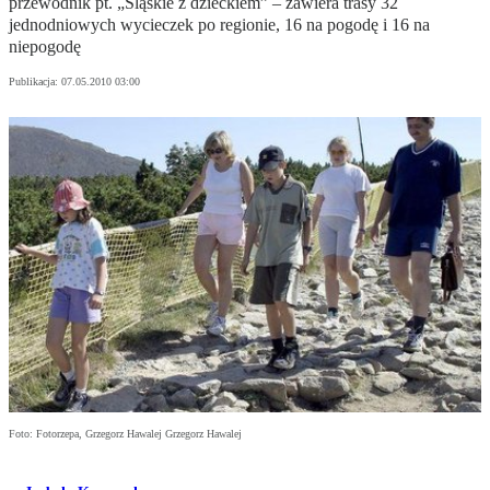
przewodnik pt. „Śląskie z dzieckiem” – zawiera trasy 32
jednodniowych wycieczek po regionie, 16 na pogodę i 16 na
niepogodę
Publikacja:
07.05.2010 03:00
Foto: Fotorzepa, Grzegorz Hawalej Grzegorz Hawalej