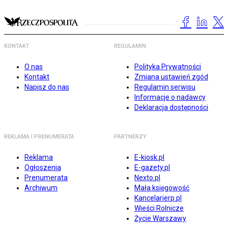
KONTAKT
REGULAMIN
O nas
Polityka Prywatności
Kontakt
Zmiana ustawień zgód
Napisz do nas
Regulamin serwisu
Informacje o nadawcy
Deklaracja dostępności
REKLAMA I PRENUMERATA
PARTNERZY
Reklama
E-kiosk.pl
Ogłoszenia
E-gazety.pl
Prenumerata
Nexto.pl
Archiwum
Mała księgowość
Kancelarierp.pl
Wieści Rolnicze
Życie Warszawy