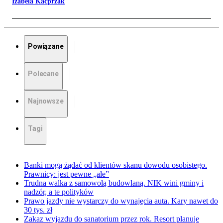
Izabela Kacprzak
Powiązane
Polecane
Najnowsze
Tagi
Banki mogą żądać od klientów skanu dowodu osobistego.
Prawnicy: jest pewne „ale”
Trudna walka z samowolą budowlaną. NIK wini gminy i
nadzór, a te polityków
Prawo jazdy nie wystarczy do wynajęcia auta. Kary nawet do
30 tys. zł
Zakaz wyjazdu do sanatorium przez rok. Resort planuje