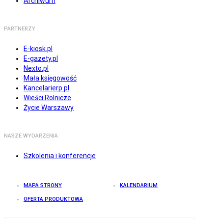
Archiwum
PARTNERZY
E-kiosk.pl
E-gazety.pl
Nexto.pl
Mała księgowość
Kancelarierp.pl
Wieści Rolnicze
Życie Warszawy
NASZE WYDARZENIA
Szkolenia i konferencje
MAPA STRONY
KALENDARIUM
OFERTA PRODUKTOWA