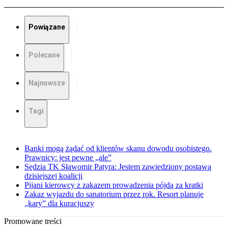
Powiązane
Polecane
Najnowsze
Tagi
Banki mogą żądać od klientów skanu dowodu osobistego.
Prawnicy: jest pewne „ale”
Sędzia TK Sławomir Patyra: Jestem zawiedziony postawą
dzisiejszej koalicji
Pijani kierowcy z zakazem prowadzenia pójdą za kratki
Zakaz wyjazdu do sanatorium przez rok. Resort planuje
„kary” dla kuracjuszy
Promowane treści