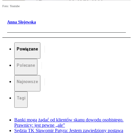
Foto: Youtube
Anna Słojewska
Powiązane
Polecane
Najnowsze
Tagi
Banki mogą żądać od klientów skanu dowodu osobistego.
Prawnicy: jest pewne „ale”
Sędzia TK Sławomir Patyra: Jestem zawiedziony postawą