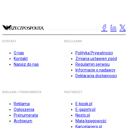
KONTAKT
REGULAMIN
O nas
Polityka Prywatności
Kontakt
Zmiana ustawień zgód
Napisz do nas
Regulamin serwisu
Informacje o nadawcy
Deklaracja dostępności
REKLAMA I PRENUMERATA
PARTNERZY
Reklama
E-kiosk.pl
Ogłoszenia
E-gazety.pl
Prenumerata
Nexto.pl
Archiwum
Mała księgowość
Kancelarierp.pl