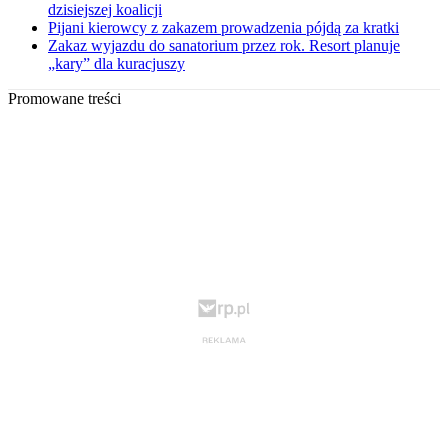
dzisiejszej koalicji
Pijani kierowcy z zakazem prowadzenia pójdą za kratki
Zakaz wyjazdu do sanatorium przez rok. Resort planuje
„kary” dla kuracjuszy
Promowane treści