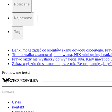
Polecane
Najnowsze
Tagi
Banki mogą żądać od klientów skanu dowodu osobistego. Praw
Trudna walka z samowolą budowlaną. NIK wini gminy i nadzór
Prawo jazdy nie wystarczy do wynajęcia auta. Kary nawet do 30
Zakaz wyjazdu do sanatorium przez rok. Resort planuje „kary”
Promowane treści
KONTAKT
O nas
Kontakt