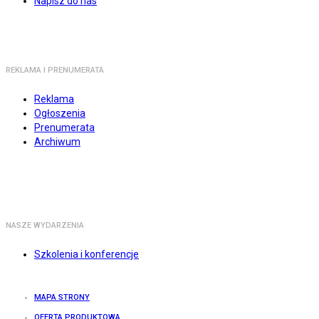
Napisz do nas
REKLAMA I PRENUMERATA
Reklama
Ogłoszenia
Prenumerata
Archiwum
NASZE WYDARZENIA
Szkolenia i konferencje
MAPA STRONY
OFERTA PRODUKTOWA