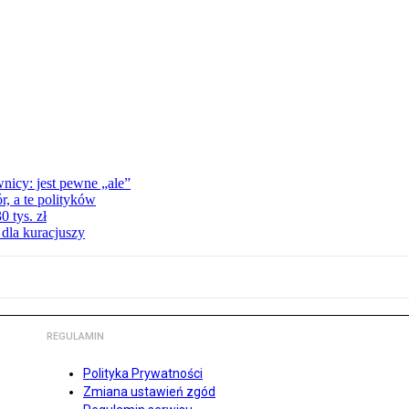
nicy: jest pewne „ale”
, a te polityków
 tys. zł
 dla kuracjuszy
REGULAMIN
Polityka Prywatności
Zmiana ustawień zgód