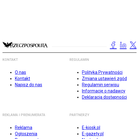
KONTAKT
REGULAMIN
O nas
Polityka Prywatności
Kontakt
Zmiana ustawień zgód
Napisz do nas
Regulamin serwisu
Informacje o nadawcy
Deklaracja dostępności
REKLAMA I PRENUMERATA
PARTNERZY
Reklama
E-kiosk.pl
Ogłoszenia
E-gazety.pl