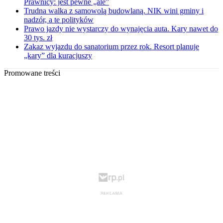
Prawnicy: jest pewne „ale”
Trudna walka z samowolą budowlaną. NIK wini gminy i
nadzór, a te polityków
Prawo jazdy nie wystarczy do wynajęcia auta. Kary nawet do
30 tys. zł
Zakaz wyjazdu do sanatorium przez rok. Resort planuje
„kary” dla kuracjuszy
Promowane treści