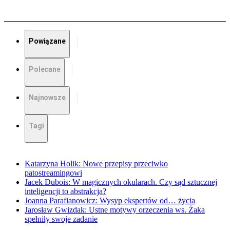
Powiązane
Polecane
Najnowsze
Tagi
Katarzyna Holik: Nowe przepisy przeciwko
patostreamingowi
Jacek Dubois: W magicznych okularach. Czy sąd sztucznej
inteligencji to abstrakcja?
Joanna Parafianowicz: Wysyp ekspertów od… życia
Jarosław Gwizdak: Ustne motywy orzeczenia ws. Żaka
spełniły swoje zadanie