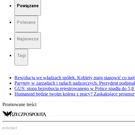
Powiązane
Polecane
Najnowsze
Tagi
Rewolucja we władzach spółek. Kobiety mają stanowić co najm
Parytety w zarządach i radach nadzorczych. Prezydent podpisa
GUS: stopa bezrobocia rejestrowanego w Polsce spadła do 5,8 
Humanoid będzie twoim kolegą z pracy? Zaskakujące prognoz
Promowane treści
KONTAKT