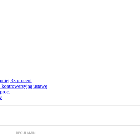
niej 33 procent
ł kontrowersyjną ustawę
proc.
y
REGULAMIN