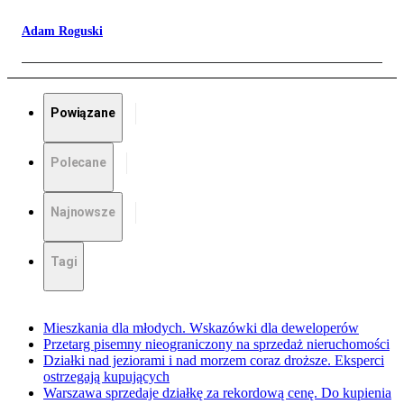
Adam Roguski
Powiązane
Polecane
Najnowsze
Tagi
Mieszkania dla młodych. Wskazówki dla deweloperów
Przetarg pisemny nieograniczony na sprzedaż nieruchomości
Działki nad jeziorami i nad morzem coraz droższe. Eksperci
ostrzegają kupujących
Warszawa sprzedaje działkę za rekordową cenę. Do kupienia