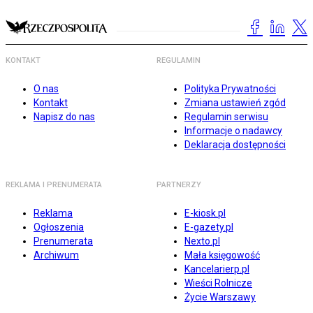
KONTAKT
REGULAMIN
O nas
Polityka Prywatności
Kontakt
Zmiana ustawień zgód
Napisz do nas
Regulamin serwisu
Informacje o nadawcy
Deklaracja dostępności
REKLAMA I PRENUMERATA
PARTNERZY
Reklama
E-kiosk.pl
Ogłoszenia
E-gazety.pl
Prenumerata
Nexto.pl
Archiwum
Mała księgowość
Kancelarierp.pl
Wieści Rolnicze
Życie Warszawy