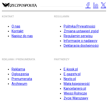
KONTAKT
REGULAMIN
O nas
Polityka Prywatności
Kontakt
Zmiana ustawień zgód
Napisz do nas
Regulamin serwisu
Informacje o nadawcy
Deklaracja dostępności
REKLAMA I PRENUMERATA
PARTNERZY
Reklama
E-kiosk.pl
Ogłoszenia
E-gazety.pl
Prenumerata
Nexto.pl
Archiwum
Mała księgowość
Kancelarierp.pl
Wieści Rolnicze
Życie Warszawy