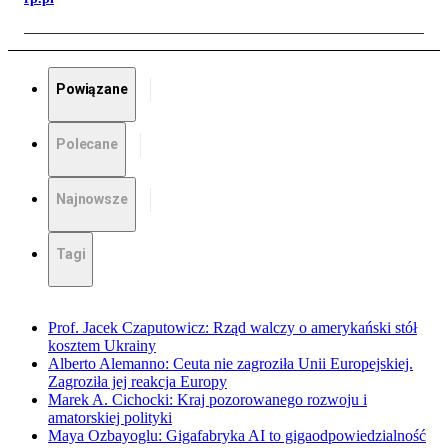
Powiązane
Polecane
Najnowsze
Tagi
Prof. Jacek Czaputowicz: Rząd walczy o amerykański stół
kosztem Ukrainy
Alberto Alemanno: Ceuta nie zagroziła Unii Europejskiej.
Zagroziła jej reakcja Europy
Marek A. Cichocki: Kraj pozorowanego rozwoju i
amatorskiej polityki
Maya Ozbayoglu: Gigafabryka AI to gigaodpowiedzialność