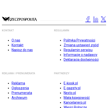
KONTAKT
REGULAMIN
O nas
Polityka Prywatności
Kontakt
Zmiana ustawień zgód
Napisz do nas
Regulamin serwisu
Informacje o nadawcy
Deklaracja dostępności
REKLAMA I PRENUMERATA
PARTNERZY
Reklama
E-kiosk.pl
Ogłoszenia
E-gazety.pl
Prenumerata
Nexto.pl
Archiwum
Mała księgowość
Kancelarierp.pl
Wieści Rolnicze