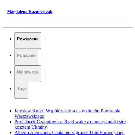
Magdalena Kaźmierczak
Powiązane
Polecane
Najnowsze
Tagi
Jarosław Kuisz: Współczesny sens wybuchu Powstania
Warszawskiego
Prof. Jacek Czaputowicz: Rząd walczy o amerykański stół
kosztem Ukrainy
Alberto Alemanno: Ceuta nie zagroziła Unii Europejskiej.