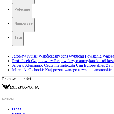
Polecane
Najnowsze
Tagi
Jarosław Kuisz: Współczesny sens wybuchu Powstania Warsz
Prof. Jacek Czaputowicz: Rząd walczy o amerykański stół kos
Alberto Alemanno: Ceuta nie zagroziła Unii Europejskiej. Zagro
Marek A. Cichocki: Kraj pozorowanego rozwoju i amatorskiej 
Promowane treści
KONTAKT
O nas