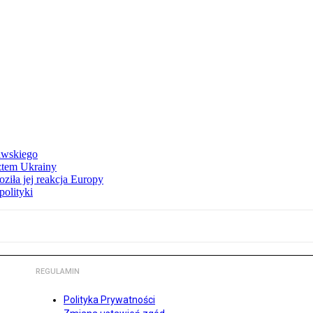
awskiego
ztem Ukrainy
ziła jej reakcja Europy
polityki
REGULAMIN
Polityka Prywatności