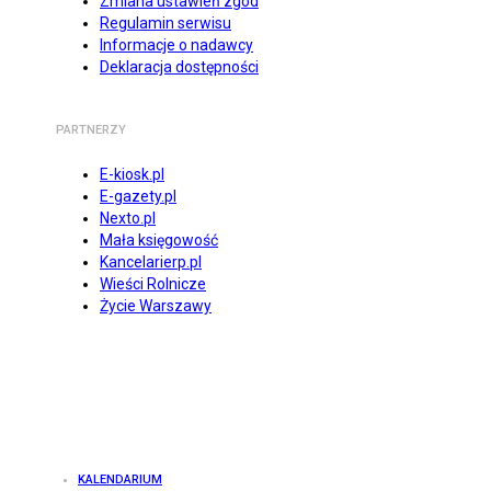
Zmiana ustawień zgód
Regulamin serwisu
Informacje o nadawcy
Deklaracja dostępności
PARTNERZY
E-kiosk.pl
E-gazety.pl
Nexto.pl
Mała księgowość
Kancelarierp.pl
Wieści Rolnicze
Życie Warszawy
KALENDARIUM