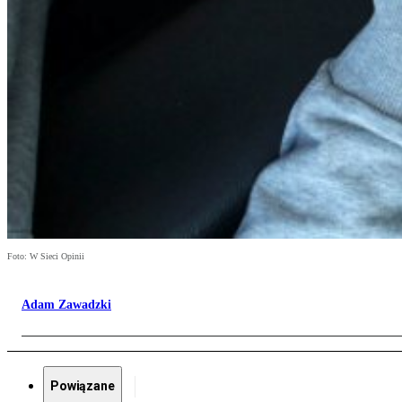
Foto: W Sieci Opinii
Adam Zawadzki
Powiązane