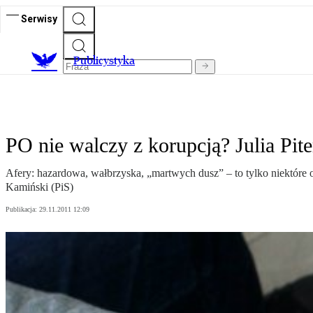
Serwisy
Publicystyka
PO nie walczy z korupcją? Julia Pit
Afery: hazardowa, wałbrzyska, „martwych dusz” – to tylko niektóre o
Kamiński (PiS)
Publikacja:
29.11.2011 12:09