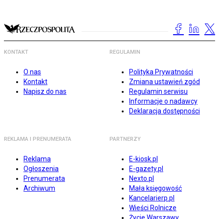
KONTAKT
REGULAMIN
O nas
Polityka Prywatności
Kontakt
Zmiana ustawień zgód
Napisz do nas
Regulamin serwisu
Informacje o nadawcy
Deklaracja dostępności
REKLAMA I PRENUMERATA
PARTNERZY
Reklama
E-kiosk.pl
Ogłoszenia
E-gazety.pl
Prenumerata
Nexto.pl
Archiwum
Mała księgowość
Kancelarierp.pl
Wieści Rolnicze
Życie Warszawy