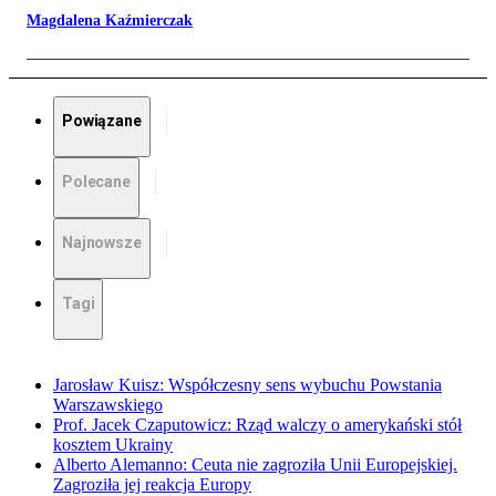
Magdalena Kaźmierczak
Powiązane
Polecane
Najnowsze
Tagi
Jarosław Kuisz: Współczesny sens wybuchu Powstania
Warszawskiego
Prof. Jacek Czaputowicz: Rząd walczy o amerykański stół
kosztem Ukrainy
Alberto Alemanno: Ceuta nie zagroziła Unii Europejskiej.
Zagroziła jej reakcja Europy