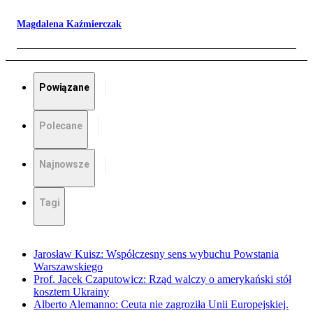
Magdalena Kaźmierczak
Powiązane
Polecane
Najnowsze
Tagi
Jarosław Kuisz: Współczesny sens wybuchu Powstania
Warszawskiego
Prof. Jacek Czaputowicz: Rząd walczy o amerykański stół
kosztem Ukrainy
Alberto Alemanno: Ceuta nie zagroziła Unii Europejskiej.