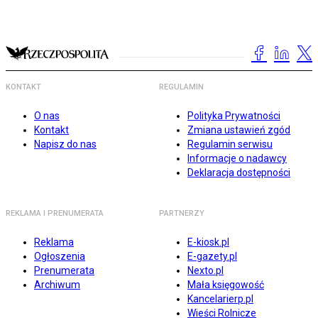
KONTAKT
REGULAMIN
O nas
Polityka Prywatności
Kontakt
Zmiana ustawień zgód
Napisz do nas
Regulamin serwisu
Informacje o nadawcy
Deklaracja dostępności
REKLAMA I PRENUMERATA
PARTNERZY
Reklama
E-kiosk.pl
Ogłoszenia
E-gazety.pl
Prenumerata
Nexto.pl
Archiwum
Mała księgowość
Kancelarierp.pl
Wieści Rolnicze