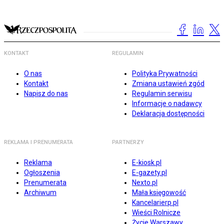
KONTAKT
REGULAMIN
O nas
Polityka Prywatności
Kontakt
Zmiana ustawień zgód
Napisz do nas
Regulamin serwisu
Informacje o nadawcy
Deklaracja dostępności
REKLAMA I PRENUMERATA
PARTNERZY
Reklama
E-kiosk.pl
Ogłoszenia
E-gazety.pl
Prenumerata
Nexto.pl
Archiwum
Mała księgowość
Kancelarierp.pl
Wieści Rolnicze
Życie Warszawy