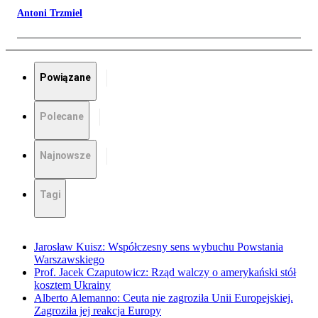
Antoni Trzmiel
Powiązane
Polecane
Najnowsze
Tagi
Jarosław Kuisz: Współczesny sens wybuchu Powstania
Warszawskiego
Prof. Jacek Czaputowicz: Rząd walczy o amerykański stół
kosztem Ukrainy
Alberto Alemanno: Ceuta nie zagroziła Unii Europejskiej.
Zagroziła jej reakcja Europy