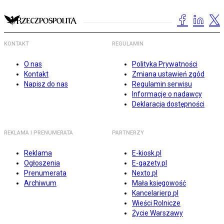
KONTAKT
REGULAMIN
O nas
Polityka Prywatności
Kontakt
Zmiana ustawień zgód
Napisz do nas
Regulamin serwisu
Informacje o nadawcy
Deklaracja dostępności
REKLAMA I PRENUMERATA
PARTNERZY
Reklama
E-kiosk.pl
Ogłoszenia
E-gazety.pl
Prenumerata
Nexto.pl
Archiwum
Mała księgowość
Kancelarierp.pl
Wieści Rolnicze
Życie Warszawy