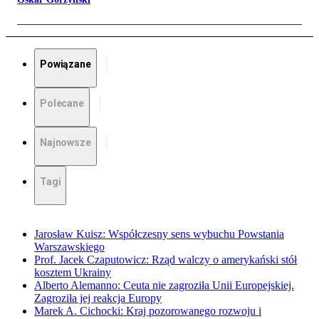
Powiązane
Polecane
Najnowsze
Tagi
Jarosław Kuisz: Współczesny sens wybuchu Powstania
Warszawskiego
Prof. Jacek Czaputowicz: Rząd walczy o amerykański stół
kosztem Ukrainy
Alberto Alemanno: Ceuta nie zagroziła Unii Europejskiej.
Zagroziła jej reakcja Europy
Marek A. Cichocki: Kraj pozorowanego rozwoju i