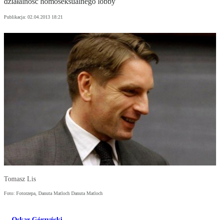
działalność homoseksualnego lobby
Publikacja:
02.04.2013 18:21
Tomasz Lis
Foto: Fotorzepa, Danuta Matloch Danuta Matloch
Oskar Górzyński