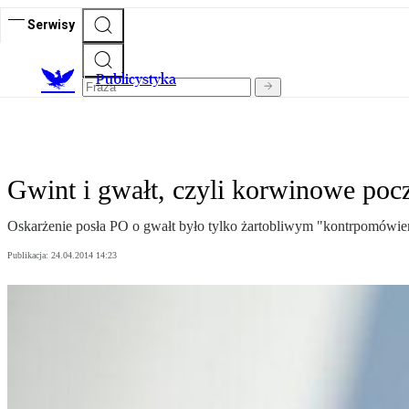
Serwisy
Publicystyka
Gwint i gwałt, czyli korwinowe poc
Oskarżenie posła PO o gwałt było tylko żartobliwym "kontrpomówi
Publikacja:
24.04.2014 14:23