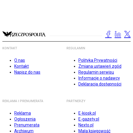
KONTAKT
REGULAMIN
O nas
Polityka Prywatności
Kontakt
Zmiana ustawień zgód
Napisz do nas
Regulamin serwisu
Informacje o nadawcy
Deklaracja dostępności
REKLAMA I PRENUMERATA
PARTNERZY
Reklama
E-kiosk.pl
Ogłoszenia
E-gazety.pl
Prenumerata
Nexto.pl
Archiwum
Mała księgowość