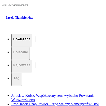
Foto: PAP/Szymon Pulcyn
Jacek Nizinkiewicz
Powiązane
Polecane
Najnowsze
Tagi
Jarosław Kuisz: Współczesny sens wybuchu Powstania
Warszawskiego
Prof. Jacek Czaputowicz: Rząd walczy o amerykański stół