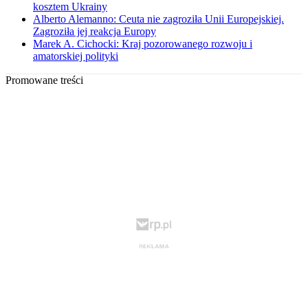
kosztem Ukrainy
Alberto Alemanno: Ceuta nie zagroziła Unii Europejskiej.
Zagroziła jej reakcja Europy
Marek A. Cichocki: Kraj pozorowanego rozwoju i
amatorskiej polityki
Promowane treści